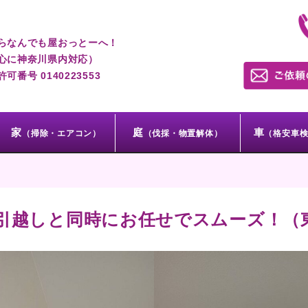
らなんでも屋おっとーへ！
心に神奈川県内対応）
番号 0140223553
家
庭
車
（掃除・エアコン）
（伐採・物置解体）
（格安車
引越しと同時にお任せでスムーズ！（