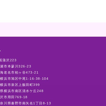
ー
蒲沢223
瀬市本蓼川326-23
海老名市柏ヶ谷473-21
浜市旭区中尾1-16-38-104
横浜市泉区上飯田町399
県横浜市南区清水ケ丘248
沢市用田769-18
奈川県秦野市南矢名1丁目8-13