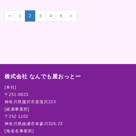
<
1
2
3
4
5
>
株式会社 なんでも屋おっとー
[本社]
〒251-0823
神奈川県藤沢市菖蒲沢223
[綾瀬事業所]
〒252-1102
神奈川県綾瀬市本蓼川326-23
[海老名事業所]