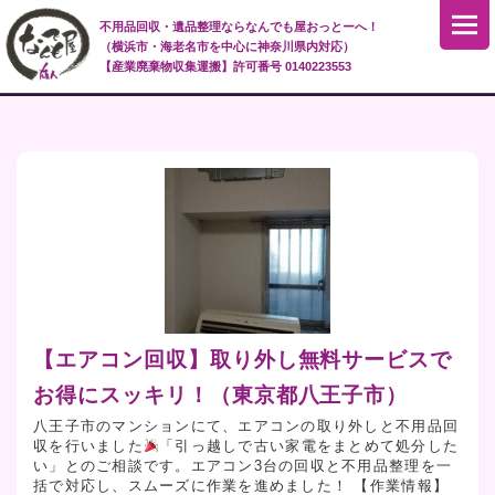
不用品回収・遺品整理ならなんでも屋おっとーへ！
（横浜市・海老名市を中心に神奈川県内対応）
【産業廃棄物収集運搬】許可番号 0140223553
【エアコン回収】取り外し無料サービスで
お得にスッキリ！（東京都八王子市）
八王子市のマンションにて、エアコンの取り外しと不用品回
収を行いました
「引っ越しで古い家電をまとめて処分した
い」とのご相談です。エアコン3台の回収と不用品整理を一
括で対応し、スムーズに作業を進めました！ 【作業情報】