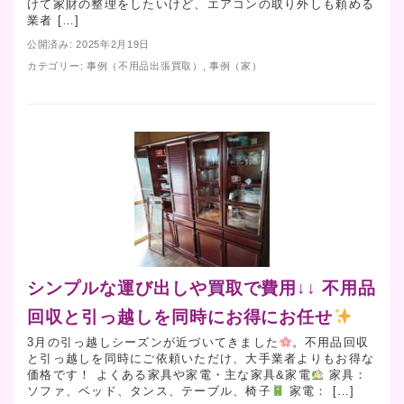
けて家財の整理をしたいけど、エアコンの取り外しも頼める
業者 […]
公開済み: 2025年2月19日
カテゴリー:
事例（不用品出張買取）
,
事例（家）
シンプルな運び出しや買取で費用↓↓ 不用品
回収と引っ越しを同時にお得にお任せ
3月の引っ越しシーズンが近づいてきました
。不用品回収
と引っ越しを同時にご依頼いただけ、大手業者よりもお得な
価格です！ よくある家具や家電・主な家具&家電
家具：
ソファ、ベッド、タンス、テーブル、椅子
家電： […]